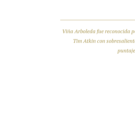
Viña Arboleda fue reconocida p
Tim Atkin con sobresalient
puntaje