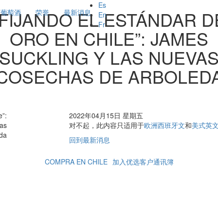
Es
“FIJANDO EL ESTÁNDAR D
葡萄酒
荣誉
最新消息
En
Fr
ORO EN CHILE”: JAMES
SUCKLING Y LAS NUEVA
COSECHAS DE ARBOLED
e”:
2022年04月15日 星期五
has
对不起，此内容只适用于
欧洲西班牙文
和
美式英
da
回到最新消息
COMPRA EN CHILE
加入优选客户通讯簿