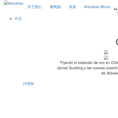
关于我们
葡萄园
承诺
Arboleda Wines
中文
“Fijando el estándar de oro en Chil
James Suckling y las nuevas cosec
de Arbole
代理商