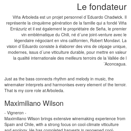
Le fondateur
Viña Arboleda est un projet personnel d´Eduardo Chadwick. Il
représente la cinquième génération de la famille qui a fondé Viña
Errázuriz et il est également le propriétaire de Seña, le premier
vin emblématique du Chili, né d´une joint-venture avec le
légendaire négociant en vins californien, Robert Mondavi. La
vision d´Eduardo consiste à élaborer des vins de cépage unique,
modernes, issus d´une viticulture durable, pour mettre en valeur
la qualité internationale des meilleurs terroirs de la Vallée de l
´Aconcagua.
Just as the bass connects rhythm and melody in music, the
winemaker interprets and harmonises every element of the terroir.
That is my core role at Arboleda.
Maximiliano Wilson
- Vigneron -
Maximiliano Wilson brings extensive winemaking experience from
Spain and Chile, with a strong focus on cool-climate viticulture
and enology. He has completed harvests in renowned cool-