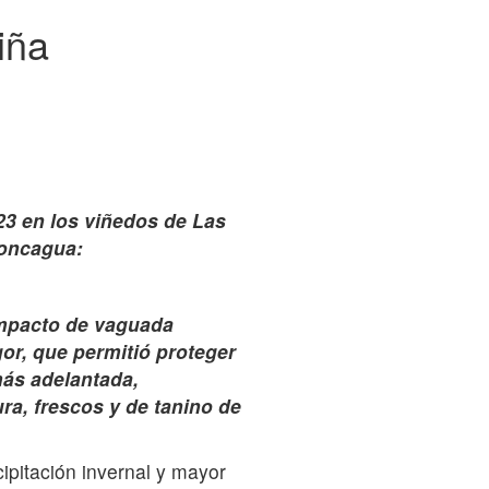
iña
23 en los viñedos de Las
concagua:
mpacto de vaguada
or, que permitió proteger
más adelantada,
ra, frescos y de tanino de
ipitación invernal y mayor