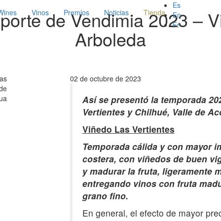
Es
porte de Vendimia 2023 – V
Wines
Vinos
Premios
Noticias
Tienda
En
Fr
Arboleda
Las
02 de octubre de 2023
 de
ua
Así se presentó la temporada 20
Vertientes y Chilhué, Valle de A
Viñedo Las Vertientes
Temporada cálida y con mayor i
costera, con viñedos de buen vig
y madurar la fruta, ligeramente 
entregando vinos con fruta madu
grano fino.
En general, el efecto de mayor prec